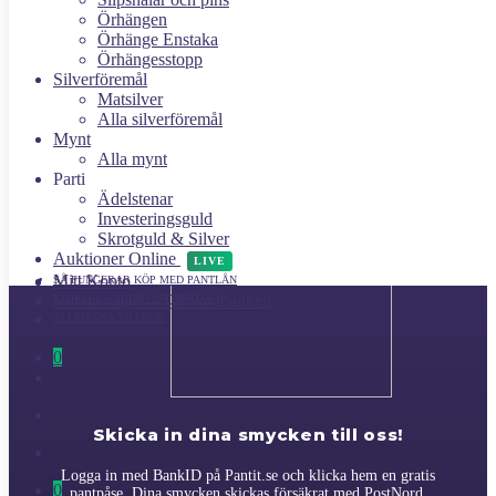
Örhängen
Örhänge Enstaka
Auktion
Örhängesstopp
Silverföremål
Matsilver
Alla silverföremål
Mynt
Har du smycken du inte använder?
Alla mynt
Parti
Ädelstenar
Investeringsguld
Skrotguld & Silver
Auktioner Online
LIVE
Mitt Konto
SÅ FUNGERAR KÖP MED PANTLÅN
Vill du sälja? – Till Pantbanken
STORLEKSGUIDE FÖR RINGAR
ALLMÄNNA VILLKOR
0
Skicka in dina smycken till oss!
Logga in med BankID på Pantit.se och klicka hem en gratis
0
pantpåse. Dina smycken skickas försäkrat med PostNord.