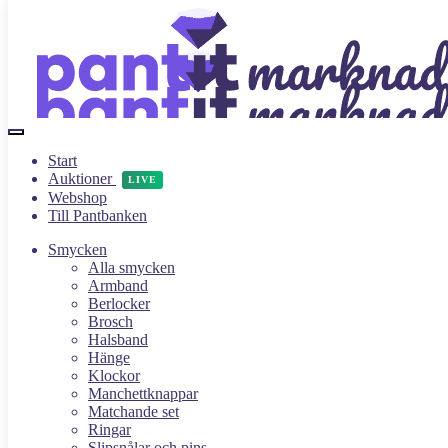
Hoppa
Hoppa
till
till
navigering
innehåll
Start
Sök
Sök
Auktioner
LIVE
efter:
Webshop
Till Pantbanken
R | AUKTIONEN ÄR LIVE! | FRI FRAKT ÖVER 2500 KR | L
Hem
/
Produkter märkta ”41”
Smycken
Alla smycken
41
Armband
Berlocker
Brosch
Halsband
Hänge
Klockor
Manchettknappar
41cm Halsband i Silver S830 21.03g
Matchande set
Ringar
Webshop
Slipsnålar och pins