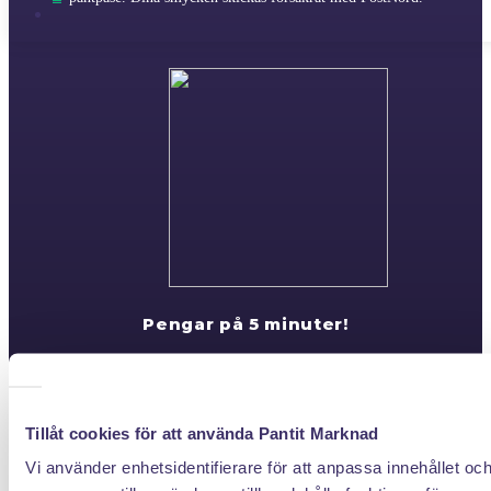
Pengar på 5 minuter!
När vi värderat dina föremål får du ett erbjudande på mail &
sms. Upp till 80% av marknadsvärdet betalar vi ut direkt! Vid
auktionsförsäljningen går överskottet oavkortat till dig.
Tillåt cookies för att använda Pantit Marknad
Vi använder enhetsidentifierare för att anpassa innehållet oc
Klicka hem en pantpåse