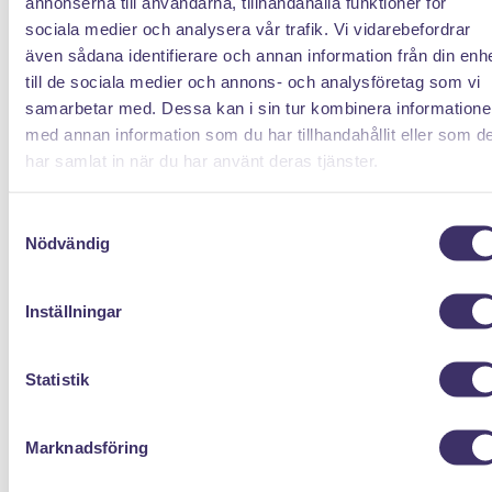
annonserna till användarna, tillhandahålla funktioner för
sociala medier och analysera vår trafik. Vi vidarebefordrar
även sådana identifierare och annan information från din enh
PANTIT SVERIGE AB
till de sociala medier och annons- och analysföretag som vi
Org.nr: 559222 - 1260
samarbetar med. Dessa kan i sin tur kombinera information
Tel:
08 - 520 275 02
med annan information som du har tillhandahållit eller som d
har samlat in när du har använt deras tjänster.
Epost :
info@pantit.se
Telefontider: Mån - Fre, 09:00 - 17:00
Samtyckesval
Nödvändig
KUNDSERVICE
Allmänna Villkor
Inställningar
Kontakta oss
Returer
Statistik
Mina cookies
MENY
Marknadsföring
Auktioner