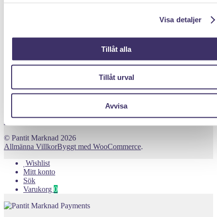
Webshop
Visa detaljer
Om Pantit
Till Pantbanken
Tillåt alla
ÖVRIGT
Storleksguide Ringar
Tillåt urval
Storleksguide Halsband
Olika typer av kedjor & länkar
Avvisa
Reservera - Köp med pantlån
© Pantit Marknad 2026
Allmänna Villkor
Byggt med WooCommerce
.
Wishlist
Mitt konto
Sök
Varukorg
0