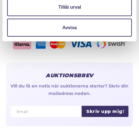
Olika typer av kedjor & länkar
Tillåt urval
Reservera - Köp med pantlån
Avvisa
AUKTIONSBREV
Vill du få en notis när auktionerna startar? Skriv din
mailadress nedan.
Skriv upp mig!
Email
Email