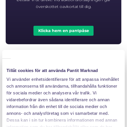
överskottet oavkortat till dig.
Klicka hem en pantpåse
PANTIT SVERIGE AB
Tillåt cookies för att använda Pantit Marknad
Org.nr: 559222 - 1260
Vi använder enhetsidentifierare för att anpassa innehållet
Tel:
08 - 520 275 02
och annonserna till användarna, tillhandahålla funktioner
Epost :
info@pantit.se
för sociala medier och analysera vår trafik. Vi
Telefontider: Mån - Fre, 09:00 - 17:00
vidarebefordrar även sådana identifierare och annan
information från din enhet till de sociala medier och
annons- och analysföretag som vi samarbetar med.
Dessa kan i sin tur kombinera informationen med annan
KUNDSERVICE
information som du har tillhandahållit eller som de har