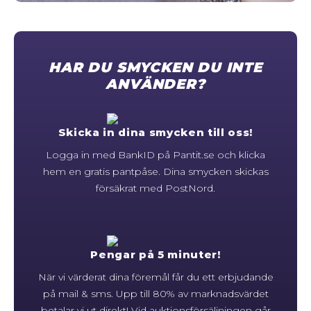
STORLEKSGUIDE FÖR RINGAR
SÅ FUNGERAR KÖP MED PANTLÅN
HAR DU SMYCKEN DU INTE
ANVÄNDER?
Skicka in dina smycken till oss!
Logga in med BankID på Pantit.se och klicka
hem en gratis pantpåse. Dina smycken skickas
försäkrat med PostNord.
Pengar på 5 minuter!
När vi värderat dina föremål får du ett erbjudande
på mail & sms. Upp till 80% av marknadsvärdet
betalar vi ut direkt! Vid auktionsförsäljningen går