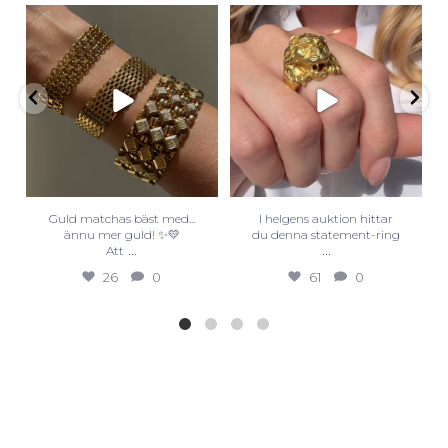
Guld matchas bäst med...
I helgens auktion hittar
ännu mer guld! ✨💛
du denna statement-ring
...
...
Att
26
0
61
0