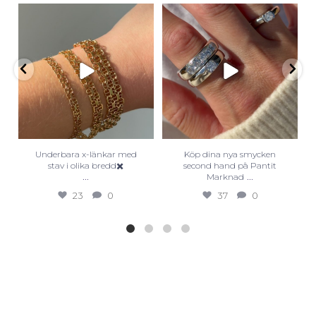
Underbara x-länkar med
Köp dina nya smycken
stav i olika bredd✖️
second hand på Pantit
...
...
Marknad
23
0
37
0