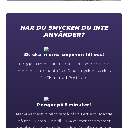
STORLEKSGUIDE FÖR RINGAR
SÅ FUNGERAR KÖP MED PANTLÅN
HAR DU SMYCKEN DU INTE
ANVÄNDER?
Skicka in dina smycken till oss!
Logga in med BankID på Pantit.se och klicka
hem en gratis pantpåse. Dina smycken skickas
försäkrat med PostNord.
Pengar på 5 minuter!
När vi värderat dina föremål får du ett erbjudande
på mail & sms. Upp till 80% av marknadsvärdet
betalar vi ut direkt! Vid auktionsförsäljningen går