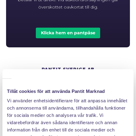
överskottet oavkortat till dig.
Klicka hem en pantpåse
PANTIT SVERIGE AB
Org.nr: 559222 - 1260
Tel:
08 - 520 275 02
Tillåt cookies för att använda Pantit Marknad
Epost :
info@pantit.se
Vi använder enhetsidentifierare för att anpassa innehållet
Telefontider: Mån - Fre, 09:00 - 17:00
och annonserna till användarna, tillhandahålla funktioner
för sociala medier och analysera vår trafik. Vi
vidarebefordrar även sådana identifierare och annan
KUNDSERVICE
information från din enhet till de sociala medier och