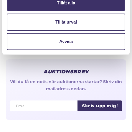
Tillåt alla
Olika typer av kedjor & länkar
Reservera - Köp med pantlån
Tillåt urval
Avvisa
AUKTIONSBREV
Vill du få en notis när auktionerna startar? Skriv din
mailadress nedan.
Skriv upp mig!
Email
Email