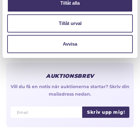
Tillåt alla
Olika typer av kedjor & länkar
Reservera - Köp med pantlån
Tillåt urval
Avvisa
AUKTIONSBREV
Vill du få en notis när auktionerna startar? Skriv din
mailadress nedan.
Skriv upp mig!
Email
Email