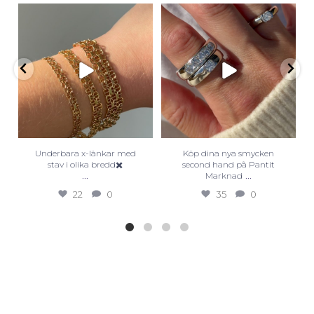
Underbara x-länkar med
Köp dina nya smycken
stav i olika bredd✖️
second hand på Pantit
...
...
Marknad
22
0
35
0