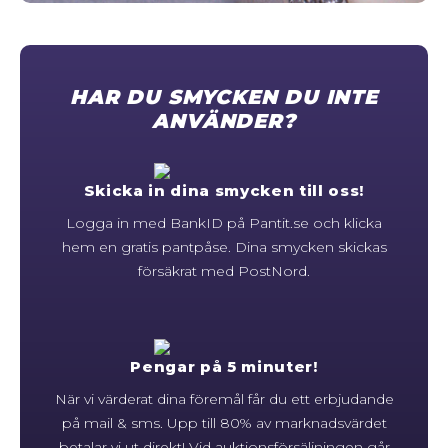
STORLEKSGUIDE FÖR RINGAR
SÅ FUNGERAR KÖP MED PANTLÅN
HAR DU SMYCKEN DU INTE
ANVÄNDER?
Skicka in dina smycken till oss!
Logga in med BankID på Pantit.se och klicka
hem en gratis pantpåse. Dina smycken skickas
försäkrat med PostNord.
Pengar på 5 minuter!
När vi värderat dina föremål får du ett erbjudande
på mail & sms. Upp till 80% av marknadsvärdet
betalar vi ut direkt! Vid auktionsförsäljningen går