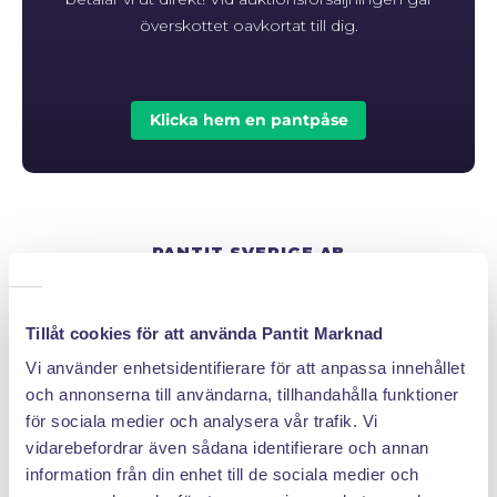
överskottet oavkortat till dig.
Klicka hem en pantpåse
PANTIT SVERIGE AB
Org.nr: 559222 - 1260
Tel:
08 - 520 275 02
Tillåt cookies för att använda Pantit Marknad
Epost :
info@pantit.se
Vi använder enhetsidentifierare för att anpassa innehållet
Telefontider: Mån - Fre, 09:00 - 17:00
och annonserna till användarna, tillhandahålla funktioner
för sociala medier och analysera vår trafik. Vi
vidarebefordrar även sådana identifierare och annan
KUNDSERVICE
information från din enhet till de sociala medier och