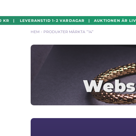
Hoppa
Hoppa
 KR | LEVERANSTID 1-2 VARDAGAR | AUKTIONEN ÄR LIVE
till
till
HEM
PRODUKTER MÄRKTA ”14”
navigering
innehåll
Webs