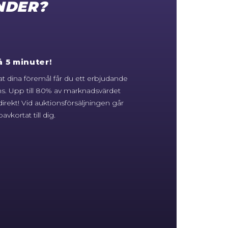
NDER?
 5 minuter!
at dina föremål får du ett erbjudande
s. Upp till 80% av marknadsvärdet
 direkt! Vid auktionsförsäljningen går
avkortat till dig.