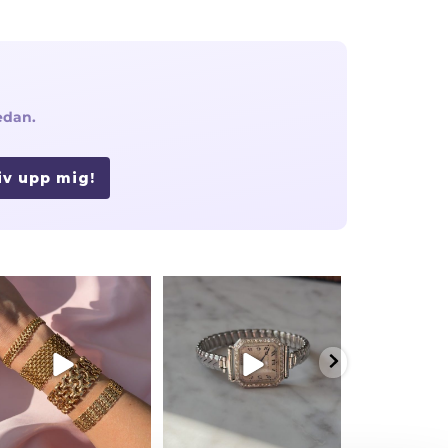
edan.
iv upp mig!