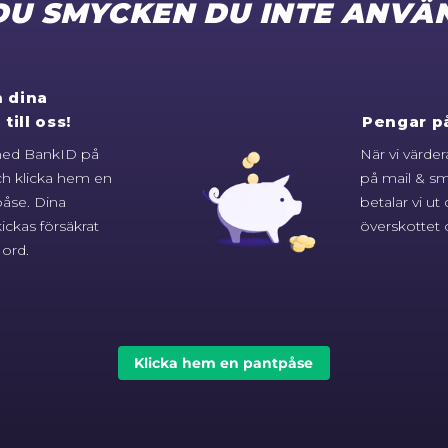
DU SMYCKEN DU INTE ANVÄ
n dina
till oss!
Pengar på
med BankID på
När vi värder
ch klicka hem en
på mail & sm
påse. Dina
betalar vi ut
ckas försäkrat
överskottet o
ord.
Klicka hem en pantpåse