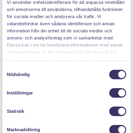
Vi använder enhetsidentifierare för att anpassa innehållet
PANTIT SVERIGE AB
och annonserna till användarna, tillhandahålla funktioner
för sociala medier och analysera vår trafik. Vi
Org.nr: 559222 - 1260
vidarebefordrar även sådana identifierare och annan
Tel:
08 - 520 275 02
information från din enhet till de sociala medier och
Epost :
info@pantit.se
annons- och analysföretag som vi samarbetar med.
Telefontider: Mån - Fre, 09:00 - 17:00
Dessa kan i sin tur kombinera informationen med annan
information som du har tillhandahållit eller som de har
samlat in när du har använt deras tjänster.
KUNDSERVICE
S
Nödvändig
a
Allmänna Villkor
m
Kontakta oss
t
Inställningar
Returer
y
Mina cookies
c
k
Statistik
e
MENY
s
Marknadsföring
v