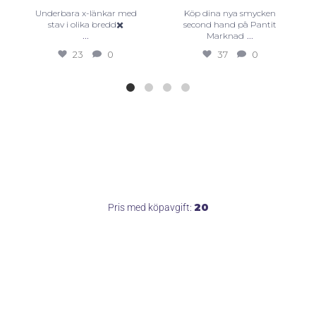
Underbara x-länkar med
Köp dina nya smycken
stav i olika bredd✖️
second hand på Pantit
...
...
Marknad
23
0
37
0
20
Pris med köpavgift: