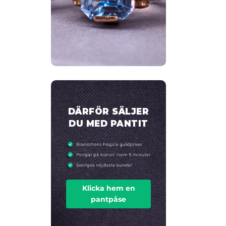
DÄRFÖR SÄLJER
DU MED PANTIT
Klicka hem en
pantpåse