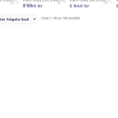
5 880
kr
5 840
kr
Sortera
Visar 1–40 av 183 resultat
efter
senaste