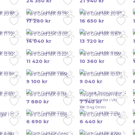
24 350
kr
21 940
kr
8K 20.89g
Parti Guld 18K 19.75g 0mm
Parti Guld 18K 20.97g
17 280
kr
16 650
kr
K 17.72g
Parti Guld 23K 13.05g 0mm
Parti Guld 18K 15.87g
14 040
kr
13 720
kr
K 12.92g
Parti Guld 18K 13.22g
Parti Guld 18K 11.66g
11 420
kr
10 360
kr
Parti Guld 18K 10.94g 0mm
Parti Guld 18K 7.86g
Parti Guld 18K 10.57g
9 100
kr
9 040
kr
Parti Guld 18K 21.63g 0mm
Parti Guld 18K 9.13g
Trasigt Tennisarmband med Diamanter i Vitguld 18K 9.4g 0mm
7 880
kr
7 740
kr
2 st Släta Ringar i Guld 18K 7.64g
Parti Guld 18K 7.55g
Parti Guld 18K 7.47g
6 690
kr
6 440
kr
8K 6.28g
Parti Guld 23K 5.44g 0mm
Parti Guld 18K 8.99g