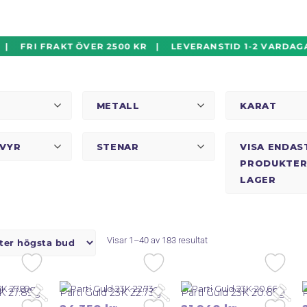
 FRI FRAKT ÖVER 2500 KR | LEVERANSTID 1-2 VARDAGAR
METALL
KARAT
AVYR
STENAR
VISA ENDAS
PRODUKTER 
LAGER
Sortera
Visar 1–40 av 183 resultat
efter
senaste
8K 27.89g
Parti Guld 23K 22.73g
Parti Guld 23K 20.66g