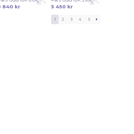
5 840
kr
5 450
kr
1
2
3
4
5