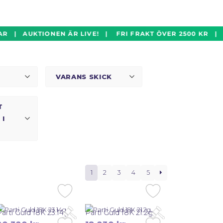
 | AUKTIONEN ÄR LIVE! | FRI FRAKT ÖVER 2500 KR | L
VARANS SKICK
T
I
1
2
3
4
5
Parti Guld 18K 23.14g
Parti Guld 18K 21.2g