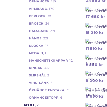
24 560
kr
ÖRHÄNGEN
, 187
ARMBAND
, 170
Parti Guld 1
BERLOCK
, 30
17 680
kr
BROSCH
, 24
Parti Guld 18
HALSBAND
, 271
15 210
kr
HÄNGE
, 221
Parti Guld 18
KLOCKA
, 17
11 510
kr
MEDALJ
, 1
MANSCHETTKNAPPAR
, 12
9 580
kr
RINGAR
, 417
SLIPSNÅL
, 2
8 200
kr
VRISTLÄNK
, 7
ÖRHÄNGE ENSTAKA
, 19
6 690
kr
ÖRHÄNGESTOPP
, 6
MYNT
, 21
Parti Guld 1