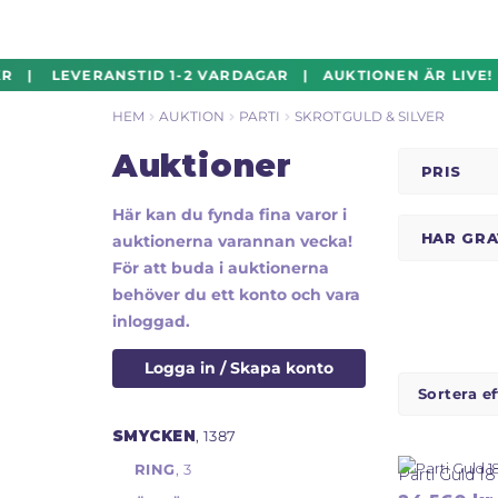
Hoppa
Hoppa
R | LEVERANSTID 1-2 VARDAGAR | AUKTIONEN ÄR LIVE! |
till
till
HEM
AUKTION
PARTI
SKROTGULD & SILVER
navigering
innehåll
Auktioner
PRIS
Här kan du fynda fina varor i
HAR GR
auktionerna varannan vecka!
För att buda i auktionerna
behöver du ett konto och vara
inloggad.
Logga in / Skapa konto
SMYCKEN
, 1387
RING
, 3
Parti Guld 1