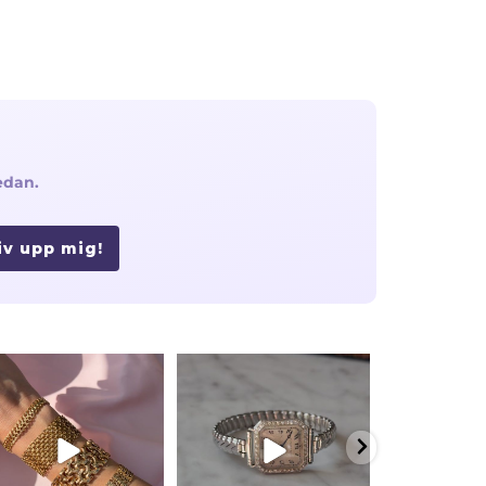
edan.
iv upp mig!