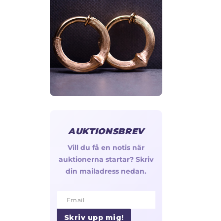
AUKTIONSBREV
Vill du få en notis när
auktionerna startar? Skriv
din mailadress nedan.
Email
Email
Skriv upp mig!