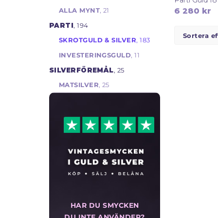
6 280
kr
ALLA MYNT
, 21
PARTI
, 194
SKROTGULD & SILVER
, 183
INVESTERINGSGULD
, 11
SILVERFÖREMÅL
, 25
MATSILVER
, 25
HAR DU SMYCKEN
DU INTE ANVÄNDER?