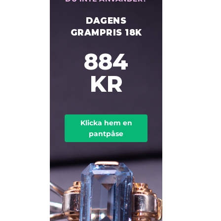
DAGENS
GRAMPRIS 18K
884
KR
Klicka hem en
pantpåse