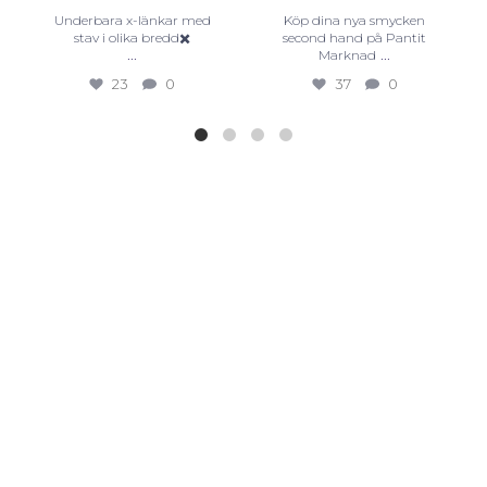
Underbara x-länkar med
Köp dina nya smycken
stav i olika bredd✖️
second hand på Pantit
...
...
Marknad
23
0
37
0