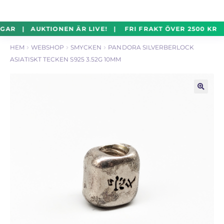
un
Silverföremål
Exp
Hoppa
Hoppa
GAR | AUKTIONEN ÄR LIVE! | FRI FRAKT ÖVER 2500 KR 
un
till
till
HEM
WEBSHOP
SMYCKEN
PANDORA SILVERBERLOCK
navigering
innehåll
Mynt
Exp
ASIATISKT TECKEN S925 3.52G 10MM
un
Parti
Exp
un
🔍
Auktioner Online
LIVE
Mitt Konto
Vill du sälja? – Till Pantbanken
ALLMÄNNA VILLKOR