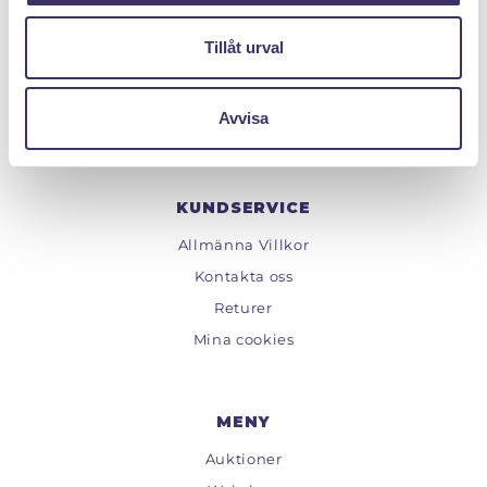
Org.nr: 559222 - 1260
Tillåt urval
Tel:
08 - 520 275 02
Epost :
info@pantit.se
Avvisa
Telefontider: Mån - Fre, 09:00 - 17:00
KUNDSERVICE
Allmänna Villkor
Kontakta oss
Returer
Mina cookies
MENY
Auktioner