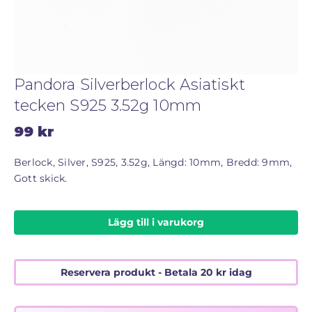
STORLEKSGUIDE FÖR RINGAR
SÅ FUNGERAR KÖP MED PANTLÅN
Pandora Silverberlock Asiatiskt
tecken S925 3.52g 10mm
99
kr
Berlock, Silver, S925, 3.52g, Längd: 10mm, Bredd: 9mm,
Gott skick.
Lägg till i varukorg
Reservera produkt - Betala
20
kr
idag