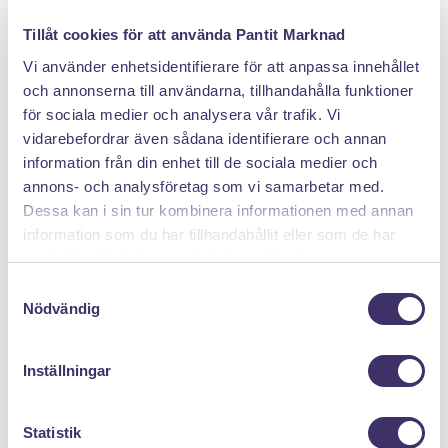
DÄRFÖR SÄLJER DU MED PANTIT
Tillåt cookies för att använda Pantit Marknad
Vi använder enhetsidentifierare för att anpassa innehållet
och annonserna till användarna, tillhandahålla funktioner
för sociala medier och analysera vår trafik. Vi
vidarebefordrar även sådana identifierare och annan
information från din enhet till de sociala medier och
annons- och analysföretag som vi samarbetar med.
Dessa kan i sin tur kombinera informationen med annan
Klicka hem en pantpåse
information som du har tillhandahållit eller som de har
samlat in när du har använt deras tjänster.
S
Nödvändig
a
m
t
Inställningar
y
c
k
Statistik