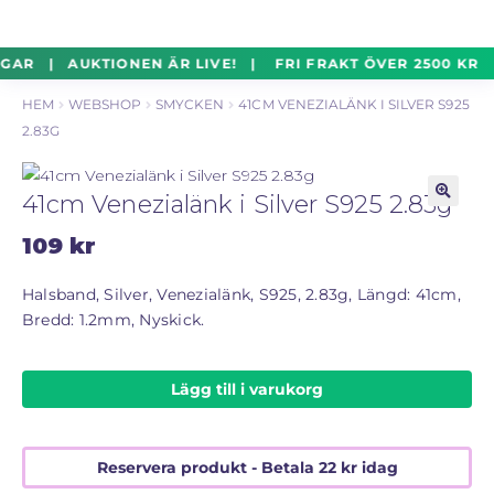
un
Silverföremål
Exp
Hoppa
Hoppa
GAR | AUKTIONEN ÄR LIVE! | FRI FRAKT ÖVER 2500 KR 
un
till
till
HEM
WEBSHOP
SMYCKEN
41CM VENEZIALÄNK I SILVER S925
navigering
innehåll
Mynt
Exp
2.83G
un
Parti
Exp
41cm Venezialänk i Silver S925 2.83g
un
🔍
109
kr
Auktioner Online
LIVE
Halsband, Silver, Venezialänk, S925, 2.83g, Längd: 41cm,
Bredd: 1.2mm, Nyskick.
Mitt Konto
Lägg till i varukorg
Vill du sälja? – Till Pantbanken
ALLMÄNNA VILLKOR
Reservera produkt - Betala
22
kr
idag