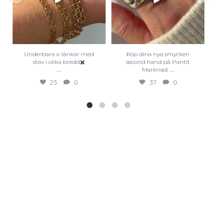
Underbara x-länkar med
Köp dina nya smycken
stav i olika bredd✖️
second hand på Pantit
...
...
Marknad
23
0
37
0