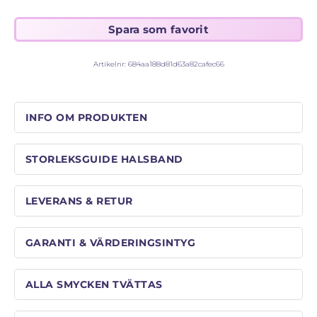
STORLEKSGUIDE FÖR RINGAR
SÅ FUNGERAR KÖP MED PANTLÅN
Artikelnr:
684aa188d81d63a82cafec66
INFO OM PRODUKTEN
STORLEKSGUIDE HALSBAND
LEVERANS & RETUR
GARANTI & VÄRDERINGSINTYG
ALLA SMYCKEN TVÄTTAS